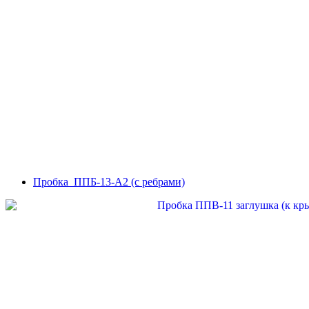
Пробка ППБ-13-А2 (с ребрами)