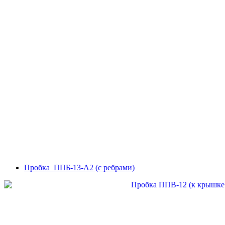
Пробка ППБ-13-А2 (с ребрами)